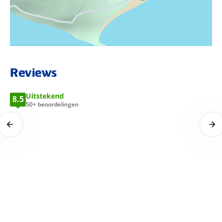
Officiële classificatie
4 sterren.
BEKIJK LOCATIE OP KAART
Reviews
Animatie
Uitstekend
8.5
50+ beoordelingen
Wedstrijden en toernooien bij het zwembad en aan het
strand met beachvolleybal en waterpolo.
's Avonds shows worden er shows en musicals gegeven.
Verzorging
Je verblijft op basis van
All Inclusive:
Alle maaltijden in buffetvorm
Koffie of thee met koekjes en cake (15:00-17:00)