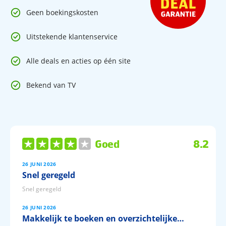
en föhn. Alle kamers beschikken over een balkkon en/of
terras. Max. 2 volwassenen + 1 kind Tweepersoonskamer
Geen boekingskosten
ook voor alleengebruik te boeken.
Uitstekende klantenservice
Familiekamer
(ca. 36 m²), hetzelfde ingericht als de
Alle deals en acties op één site
tweepersoonskamers maar dan ruimer. Max. 4 volwassenen
of 3 volwassenen + 2 kinderen.
Bekend van TV
Goed
8.2
26 JUNI 2026
Snel geregeld
Snel geregeld
26 JUNI 2026
Makkelijk te boeken en overzichtelijke…