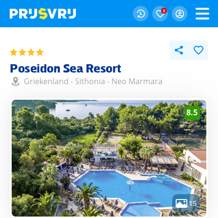
0
Poseidon Sea Resort
Griekenland
-
Sithonia
-
Neo Marmara
8.5
15