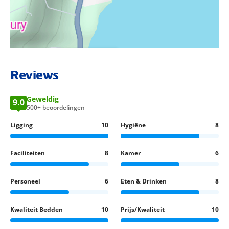
BEKIJK LOCATIE OP KAART
Reviews
Geweldig
9.0
500+ beoordelingen
Ligging
10
Hygiëne
8
Faciliteiten
8
Kamer
6
Personeel
6
Eten & Drinken
8
Kwaliteit Bedden
10
Prijs/Kwaliteit
10