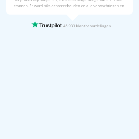
stappen. Er word niks achtergehouden en alle verwachtingen en
kosten staan duidelijk op een rij.
10 JUNI 2026
45.933 klantbeoordelingen
Erg soepel!
De boeking ging soepel en het contact met de klantenservice was
erg goed!
10 JUNI 2026
Goede service duidelijk en snel…
Goede service duidelijk en snel informatie. Voor informatie is er
snel iemand bereikbaar
10 JUNI 2026
Bij prijsvrij is het makkelijk je…
Bij prijsvrij is het makkelijk je vakantie zoeken en boeken
10 JUNI 2026
Boek al voor de zoveelste keer mijn…
Boek al voor de zoveelste keer mijn vakantie bij Prijsvrij. Altijd
goed en overzichtelijk. Ben tot op heden altijd verrast. Heb nu in