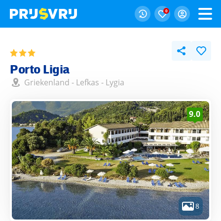
0
Porto Ligia
Griekenland
-
Lefkas
-
Lygia
9.0
8