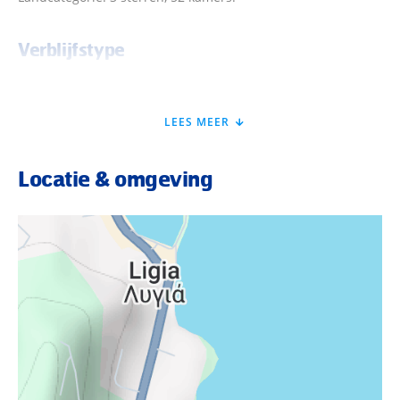
Verblijfstype
• Tweepersoonskamer (DZ, ca. 17 m²), airconditioning, wifi, tv,
telefoon en kluis. Douche, toilet. Balkon naar keuze met
LEES MEER
zeezicht (DZM) te boeken. • Eenpersoonskamer (EZ, ca. 13
qm), airconditioning, wifi, tv, telefoon en kluis.
Locatie & omgeving
Eten & Drinken
• Ontbijt: ontbijtbuffet
Minis & Maxis
• Apart kinderzwembad