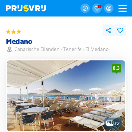
0
Medano
Canarische Eilanden
-
Tenerife
-
El Medano
8.3
15