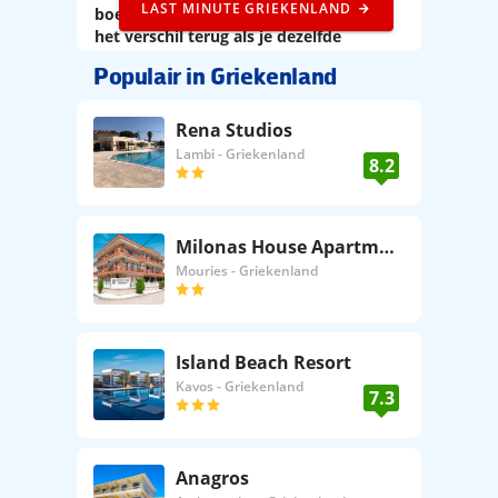
LAST MINUTE GRIEKENLAND
boekingskosten te betalen en krijg jij
het verschil terug als je dezelfde
vakantie ergens anders goedkoper kunt
Populair in Griekenland
vinden. Lucky you!
Rena Studios
Lambi
-
Griekenland
8.2
Milonas House Apartments
Mouries
-
Griekenland
Island Beach Resort
Kavos
-
Griekenland
7.3
Anagros