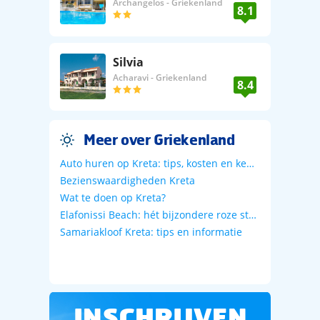
Archangelos
-
Griekenland
8.1
Silvia
Acharavi
-
Griekenland
8.4
Meer over Griekenland
Auto huren op Kreta: tips, kosten en keuzehulp
Bezienswaardigheden Kreta
Wat te doen op Kreta?
Elafonissi Beach: hét bijzondere roze strand op Kreta
Samariakloof Kreta: tips en informatie
INSCHRIJVEN