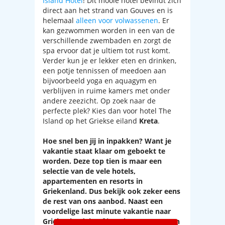
Island Hotel
! Dit mooie hotel bevindt zich
direct aan het strand van Gouves en is
helemaal
alleen voor volwassenen
. Er
kan gezwommen worden in een van de
verschillende zwembaden en zorgt de
spa ervoor dat je ultiem tot rust komt.
Verder kun je er lekker eten en drinken,
een potje tennissen of meedoen aan
bijvoorbeeld yoga en aquagym en
verblijven in ruime kamers met onder
andere zeezicht. Op zoek naar de
perfecte plek? Kies dan voor hotel The
Island op het Griekse eiland
Kreta
.
Hoe snel ben jij in inpakken? Want je
vakantie staat klaar om geboekt te
worden. Deze top tien is maar een
selectie van de vele hotels,
appartementen en resorts in
Griekenland. Dus bekijk ook zeker eens
de rest van ons aanbod. Naast een
voordelige last minute vakantie naar
Griekenland, hoef je ook nog eens geen