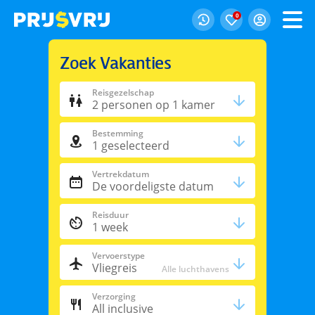
0
Zoek Vakanties
Reisgezelschap
2
personen
op 1 kamer
Bestemming
1
geselecteerd
Vertrekdatum
De voordeligste datum
Reisduur
1 week
Vervoerstype
Vliegreis
Alle luchthavens
Verzorging
All inclusive