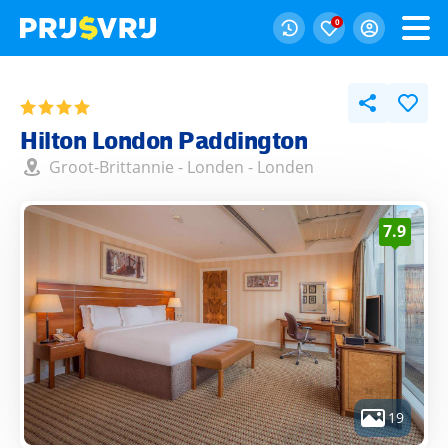
0
Hilton London Paddington
Groot-Brittannie
-
Londen
-
Londen
7.9
19