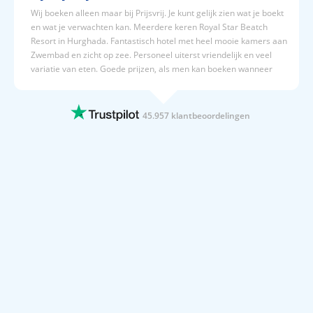
Wij boeken alleen maar bij Prijsvrij. Je kunt gelijk zien wat je boekt
en wat je verwachten kan. Meerdere keren Royal Star Beatch
Resort in Hurghada. Fantastisch hotel met heel mooie kamers aan
Zwembad en zicht op zee. Personeel uiterst vriendelijk en veel
variatie van eten. Goede prijzen, als men kan boeken wanneer
men wil. Nadeel is het vliegen vanaf Brussel, zou niemand dat
aanraden. Beter vliegen vanaf Amsterdam of Düsseldorf. Elke
boeking wordt prefect verwerkt en je wordt goed op de hoogte
45.957 klantbeoordelingen
gehouden.
12 JUNI 2026
Overzichtelijk en snel
Overzichtelijk en snel
12 JUNI 2026
hoi beste,,ik heb een slechte tijd…
hoi beste,,ik heb een slechte tijd achter de rug,,gaat nou veel
beter,door goede doktoren en goede medizijnen,heb er echt weer
zin in om weer op vacantie te gaan..hay..
12 JUNI 2026