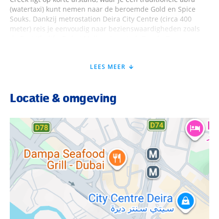
(watertaxi) kunt nemen naar de beroemde Gold en Spice
Souks. Dankzij metrostation Deira City Centre (circa 400
meter) reis je eenvoudig naar bezienswaardigheden zoals
de Burj Khalifa, Dubai Mall en Jumeirah Beach. De
luchthaven van Dubai ligt op slechts 10 minuten rijden.
LEES MEER
Faciliteiten Flora Creek Deluxe Hotel
Apartments
Locatie & omgeving
Bij binnenkomst in dit luxe appartementenhotel word je
warm ontvangen bij de 24-uursreceptie. Het hotel beschikt
over een internationaal restaurant, waar je kunt genieten
van diverse wereldgerechten. Ontspan aan het
buitenzwembad, werk aan je conditie in de fitnessruimte of
kom helemaal tot rust in de spa met sauna en stoombad.
Verder biedt het hotel WiFi, roomservice (€), een wasservice
(€) en parkeergelegenheid.
Verzorging