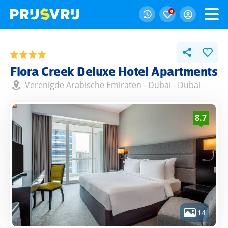
0
Flora Creek Deluxe Hotel Apartments
Verenigde Arabische Emiraten
-
Dubai
-
Dubai
8.7
14