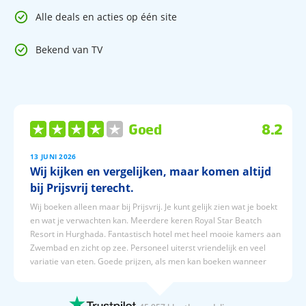
Algemeen
Alle deals en acties op één site
156 kamers
Receptie
Bekend van TV
WiFi
Restaurant
Bar
Lift
Terras
Goed
8.2
13 JUNI 2026
Wij kijken en vergelijken, maar komen altijd
bij Prijsvrij terecht.
Wil jij Istanbul ontdekken zonder in de drukte te zitten?
Boek dan nu jouw verblijf bij ibis Istanbul Esenyurt en
Wij boeken alleen maar bij Prijsvrij. Je kunt gelijk zien wat je boekt
geniet van comfort én gemak!
en wat je verwachten kan. Meerdere keren Royal Star Beatch
Resort in Hurghada. Fantastisch hotel met heel mooie kamers aan
Zwembad en zicht op zee. Personeel uiterst vriendelijk en veel
variatie van eten. Goede prijzen, als men kan boeken wanneer
men wil. Nadeel is het vliegen vanaf Brussel, zou niemand dat
aanraden. Beter vliegen vanaf Amsterdam of Düsseldorf. Elke
boeking wordt prefect verwerkt en je wordt goed op de hoogte