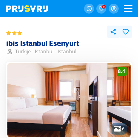
0
ibis Istanbul Esenyurt
Turkije
-
Istanbul
-
Istanbul
8.4
6