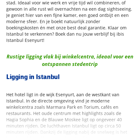
stad. Ideaal voor wie werk en vrije tijd wil combineren, of
gewoon in alle rust wil overnachten na een dag sightseeing.
Je geniet hier van een fijne kamer, een goed ontbijt en een
moderne sfeer. En je boekt natuurlijk zonder
boekingskosten én met onze best deal garantie. Klaar om
Istanbul te verkennen? Boek dan nu jouw verblijf bij ibis
Istanbul Esenyurt!
Rustige ligging vlak bij winkelcentra, ideaal voor een
ontspannen stedentrip
Ligging in Istanbul
Het hotel ligt in de wijk Esenyurt, aan de westkant van
Istanbul. In de directe omgeving vind je moderne
winkelcentra zoals Marmara Park en Torium, cafés en
restaurants. Het oude centrum met highlights zoals de
Hagia Sophia en de Blauwe Moskee ligt op ongeveer 40
minuten rijden. De luchthaven Istanbul ligt op circa 50
minuten rijden. Dankzij de ligging nabij de snelweg is het
hotel goed bereikbaar met de auto of taxi.