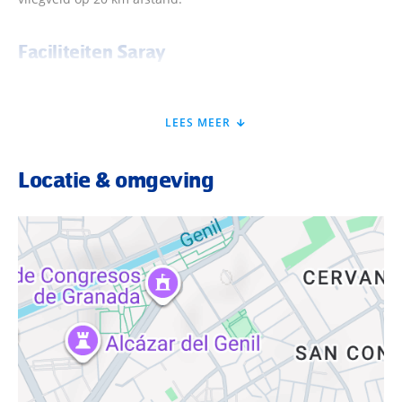
Faciliteiten Saray
Saray beschikt over alle faciliteiten voor een fijn verblijf in
de stad. Je checkt in bij de receptie om vervolgens neer te
LEES MEER
ploffen op je fijne bed. De kamers bereik je gemakkelijk met
de lift. Lekker geslapen? Je begint met een heerlijk ontbijt in
Locatie & omgeving
de ontbijtruimte. Wanneer je een actieve dag sightseeing
hebt gehad, kun je ontspannen op het terras of plons je in
het zwembad. Ook kan je gebruikmaken van de
fitnessruimte als je actief wilt blijven tijdens je stedentrip. 'S
avonds kan je heerlijk genieten van tapas in het eigen
restaurant. En natuurlijk is er gratis WiFi beschikbaar in het
hele hotel, ideaal om zo de laatste updates van je reis te
delen!
Kamers Saray