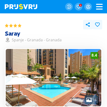
0
Saray
Spanje
-
Granada
-
Granada
8.4
16