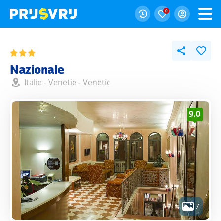
0
Nazionale
Italie
-
Venetie
-
Venetie
9.0
7