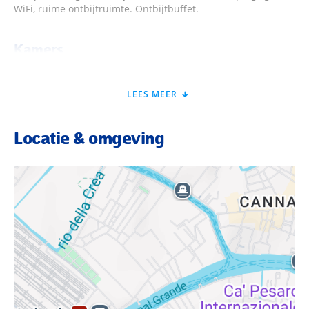
WiFi, ruime ontbijtruimte. Ontbijtbuffet.
Kamers
klassiek en doelmatig ingericht met telefoon, LCD- tv, gratis
LEES MEER
WiFi, kluisje en airconditioning. Badkamer met douche, toilet
en haardroger.
Locatie & omgeving
Verzorging
Op basis van logies en ontbijtbuffet.