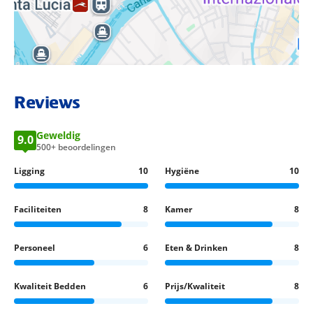
BEKIJK LOCATIE OP KAART
Reviews
Geweldig
9.0
500+ beoordelingen
Ligging
10
Hygiëne
10
Faciliteiten
8
Kamer
8
Personeel
6
Eten & Drinken
8
Kwaliteit Bedden
6
Prijs/Kwaliteit
8