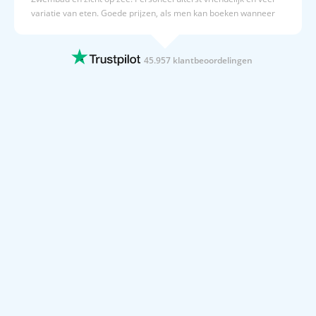
variatie van eten. Goede prijzen, als men kan boeken wanneer
men wil. Nadeel is het vliegen vanaf Brussel, zou niemand dat
aanraden. Beter vliegen vanaf Amsterdam of Düsseldorf. Elke
boeking wordt prefect verwerkt en je wordt goed op de hoogte
45.957 klantbeoordelingen
gehouden.
12 JUNI 2026
Overzichtelijk en snel
Overzichtelijk en snel
12 JUNI 2026
hoi beste,,ik heb een slechte tijd…
hoi beste,,ik heb een slechte tijd achter de rug,,gaat nou veel
beter,door goede doktoren en goede medizijnen,heb er echt weer
zin in om weer op vacantie te gaan..hay..
12 JUNI 2026
Fijn proces
Fijn proces
12 JUNI 2026