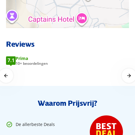
van twee eenpersoonsbedden, telefoon, tv met
satellietontvangst, radio, airconditioning (tegen betaling),
huurkluisje, badkamer met bad of douche en toilet, balkon
of terras met zitje en uitzicht op het zwembad.
BEKIJK LOCATIE OP KAART
Reviews
Prima
7.1
10+ beoordelingen
Waarom Prijsvrij?
De allerbeste Deals