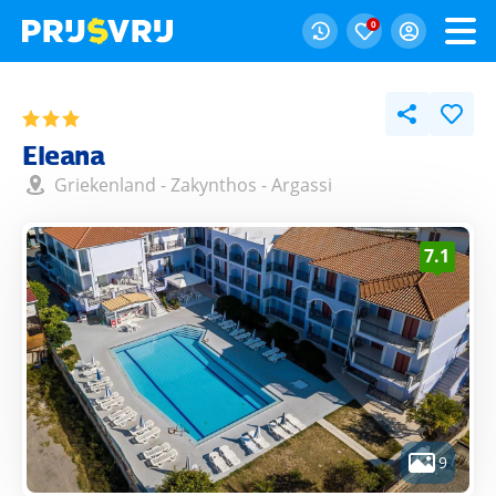
0
Eleana
Griekenland
-
Zakynthos
-
Argassi
7.1
9