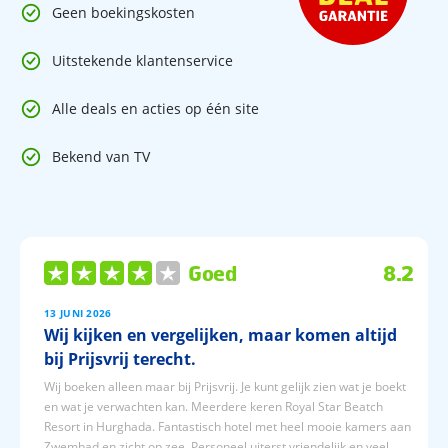
Geen boekingskosten
Uitstekende klantenservice
Alle deals en acties op één site
Bekend van TV
Goed
8.2
13 JUNI 2026
Wij kijken en vergelijken, maar komen altijd
bij Prijsvrij terecht.
Wij boeken alleen maar bij Prijsvrij. Je kunt gelijk zien wat je boekt
en wat je verwachten kan. Meerdere keren Royal Star Beatch
Resort in Hurghada. Fantastisch hotel met heel mooie kamers aan
Zwembad en zicht op zee. Personeel uiterst vriendelijk en veel