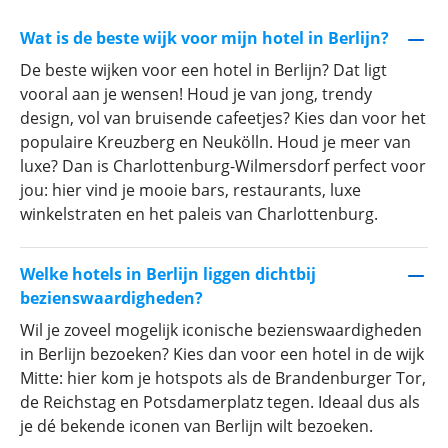
binnenzwembad en fijne, verzorgde kamers vormen
hier de rode draad. Ook liggen deze hotels vaak dicht
Wat is de beste wijk voor mijn hotel in Berlijn?
bij haltes of stations rond het openbaar vervoer:
De beste wijken voor een hotel in Berlijn? Dat ligt
handig, want ook hiermee bereik je snel het centrum.
vooral aan je wensen! Houd je van jong, trendy
Zit je toch liever hartje centrum? Laat je dan
design, vol van bruisende cafeetjes? Kies dan voor het
charmeren door meer kleinschalige hotels, vaak met
populaire Kreuzberg en Neukölln. Houd je meer van
een meer authentieke look. En, met een beetje geluk
luxe? Dan is Charlottenburg-Wilmersdorf perfect voor
doe je hier ook een drankje op het sfeervolle
jou: hier vind je mooie bars, restaurants, luxe
dakterras! Hoe gaaf is dat? Binnen of buiten het
winkelstraten en het paleis van Charlottenburg.
centrum en welke prijsklasse jou ook aanspreekt: er is
altijd een hotel in Berlijn dat perfect bij jouw wensen
past!
Welke hotels in Berlijn liggen dichtbij
bezienswaardigheden?
Ontdek jouw favoriete hotel in
Wil je zoveel mogelijk iconische bezienswaardigheden
in Berlijn bezoeken? Kies dan voor een hotel in de wijk
Berlijn bij Prijsvrij Vakanties!
Mitte: hier kom je hotspots als de Brandenburger Tor,
de Reichstag en Potsdamerplatz tegen. Ideaal dus als
Verblijven in een designhotels in een authentieke of
je dé bekende iconen van Berlijn wilt bezoeken.
juist trendy wijk in Berlijn? Of, ga je liever voor degelijk