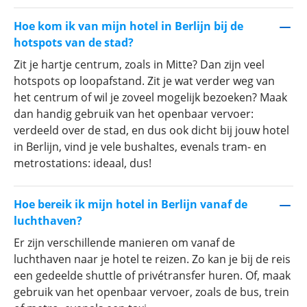
en comfortabel net buiten de stad voor
Hoe kom ik van mijn hotel in Berlijn bij de
budgetvriendelijke trip? Ontdek bij Prijsvrij Vakanties
hotspots van de stad?
de meest populaire hotels in Berlijn voor een
onvergetelijke stedentrip naar hét culturele hart van
Zit je hartje centrum, zoals in Mitte? Dan zijn veel
Duitsland!
hotspots op loopafstand. Zit je wat verder weg van
het centrum of wil je zoveel mogelijk bezoeken? Maak
dan handig gebruik van het openbaar vervoer:
verdeeld over de stad, en dus ook dicht bij jouw hotel
in Berlijn, vind je vele bushaltes, evenals tram- en
metrostations: ideaal, dus!
Hoe bereik ik mijn hotel in Berlijn vanaf de
luchthaven?
Er zijn verschillende manieren om vanaf de
luchthaven naar je hotel te reizen. Zo kan je bij de reis
een gedeelde shuttle of privétransfer huren. Of, maak
gebruik van het openbaar vervoer, zoals de bus, trein