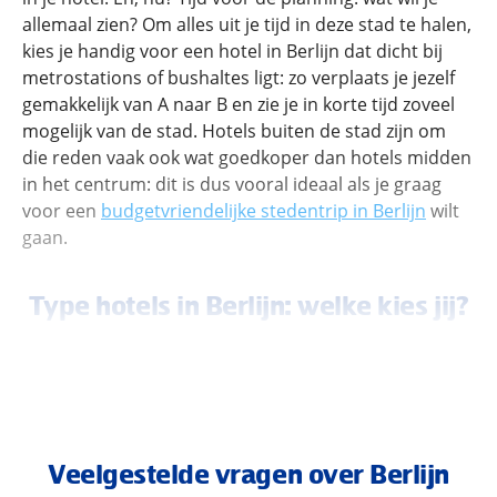
allemaal zien? Om alles uit je tijd in deze stad te halen,
kies je handig voor een hotel in Berlijn dat dicht bij
metrostations of bushaltes ligt: zo verplaats je jezelf
gemakkelijk van A naar B en zie je in korte tijd zoveel
mogelijk van de stad. Hotels buiten de stad zijn om
die reden vaak ook wat goedkoper dan hotels midden
in het centrum: dit is dus vooral ideaal als je graag
voor een
budgetvriendelijke stedentrip in Berlijn
wilt
gaan.
Type hotels in Berlijn: welke kies jij?
Kleinschalig, groots, praktisch of juist luxe: onze
hotels in Berlijn komen in allerlei varianten voor.
Verblijf je meer buiten het centrum? Hier kom je vaak
grote en comfortabele hotels tegen, vaak ook voor
Veelgestelde vragen over Berlijn
lagere prijzen. Goed ontbijt, faciliteiten als een