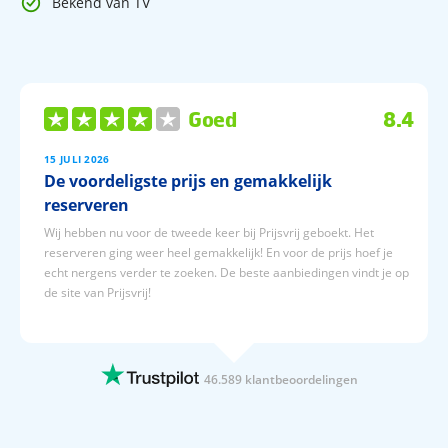
Bekend van TV
Goed
8.4
15 JULI 2026
De voordeligste prijs en gemakkelijk
reserveren
Wij hebben nu voor de tweede keer bij Prijsvrij geboekt. Het
reserveren ging weer heel gemakkelijk! En voor de prijs hoef je
echt nergens verder te zoeken. De beste aanbiedingen vindt je op
de site van Prijsvrij!
15 JULI 2026
Altijd duidelijk,en overzichtelijk
Altijd duidelijk,en overzichtelijk
46.589 klantbeoordelingen
15 JULI 2026
Geboekt naar Egypte